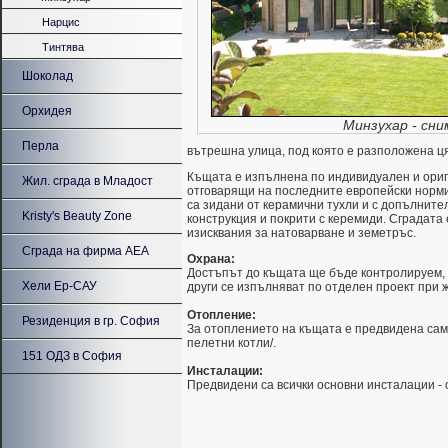
Нарцис
Тинтява
Шоколад
Орхидея
Минзухар - сни
Перла
вътрешна улица, под която е разположена ц
Къщата е изпълнена по индивидуален и ориг
Жил. сграда в Младост
отговарящи на последните европейски норм
са зидани от керамични тухли и с допълните
Kristy's Beauty Zone
конструкция и покрити с керемиди. Сградата
изисквания за натоварване и земетръс.
Сграда на фирма AEA
Охрана:
Достъпът до къщата ще бъде контролируем, 
Хели Ер-САУ
други се изпълняват по отделен проект при 
Отопление:
Резиденция в гр. София
За отоплението на къщата е предвидена сам
пелетни котли/.
151 ОДЗ в София
Инсталации:
Предвидени са всички основни инсталации - о