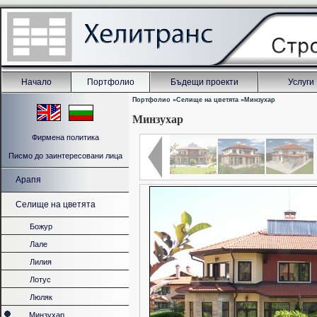
Начало
Портфолио
Бъдещи проекти
Услуги
Портфолио
»
Селище на цветята
»
Минзухар
Минзухар
Фирмена политика
Писмо до заинтересовани лица
Арапя
Селище на цветята
Божур
Лале
Лилия
Лотус
Люляк
Минзухар