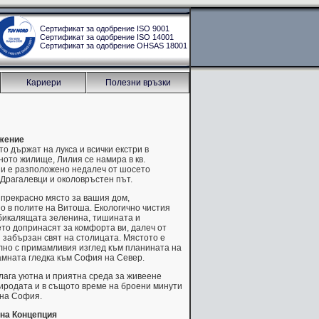
Сертификат за одобрение ISO 9001
Сертификат за одобрение ISO 14001
Сертификат за одобрение OHSAS 18001
Кариери
Полезни връзки
жение
ито държат на лукса и всички екстри в
ото жилище, Лилия се намира в кв.
 и е разположено недалеч от шосето
Драгалевци и околовръстен път.
 прекрасно място за вашия дом,
о в полите на Витоша. Екологично чистия
обикалящата зеленина, тишината и
то допринасят за комфорта ви, далеч от
забързан свят на столицата. Мястото е
лно с примамливия изглед към планината на
амната гледка към София на Север.
лага уютна и приятна среда за живеене
иродата и в същото време на броени минути
 на София.
на Концепция