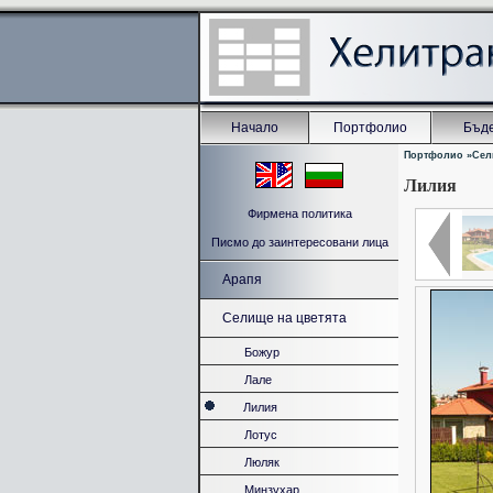
Начало
Портфолио
Бъде
Портфолио
»
Сел
Лилия
Фирмена политика
Писмо до заинтересовани лица
Арапя
Селище на цветята
Божур
Лале
Лилия
Лотус
Люляк
Минзухар