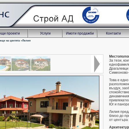
щи проекти
Услуги
Имоти продажби
Контакти
ище на цветята
»
Лилия
Местополо
За тези, ко
еднофамилн
Драгалевци
Симеоново-
Това е едно
разположен
въздух, за
спокойствие
динамичния 
привлекате
Юг и панор
Лилия пред
близо до пр
от центъра
Архитектур