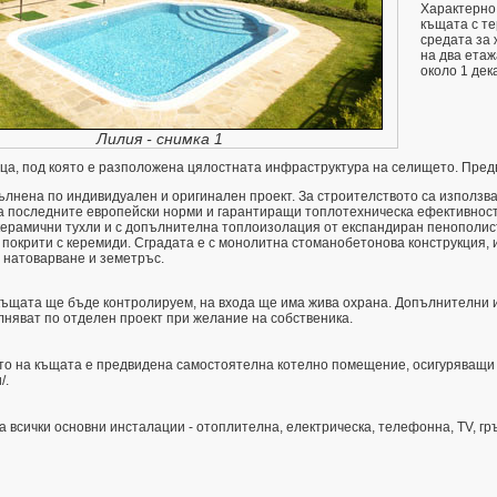
Характерно 
къщата с т
средата за
на два етаж
около 1 дек
Лилия - снимка 1
ца, под която е разположена цялостната инфраструктура на селището. Предв
ълнена по индивидуален и оригинален проект. За строителството са използ
а последните европейски норми и гарантиращи топлотехническа ефективност
керамични тухли и с допълнителна топлоизолация от експандиран пенополист
 покрити с керемиди. Сградата е с монолитна стоманобетонова конструкция, и
 натоварване и земетръс.
къщата ще бъде контролируем, на входа ще има жива охрана. Допълнителни 
лняват по отделен проект при желание на собственика.
то на къщата е предвидена самостоятелна котелно помещение, осигуряващи о
/.
 всички основни инсталации - отоплителна, електрическа, телефонна, TV, гръм