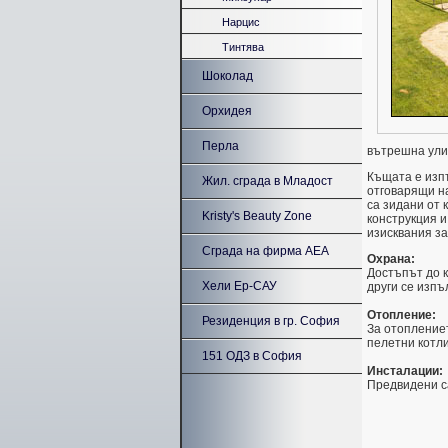
Нарцис
Тинтява
Шоколад
Орхидея
Перла
вътрешна ули
Къщата е изп
Жил. сграда в Младост
отговарящи н
са зидани от 
Kristy's Beauty Zone
конструкция и
изисквания за
Сграда на фирма AEA
Охрана:
Достъпът до 
Хели Ер-САУ
други се изпъ
Отопление:
Резиденция в гр. София
За отопление
пелетни котли
151 ОДЗ в София
Инсталации:
Предвидени са