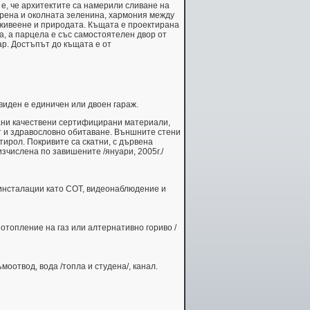
е, че архитектите са намерили сливане на
ерена и околната зеленина, хармония между
 живеене и природата. Къщата е проектирана
а, а парцела е със самостоятелен двор от
ар. Достъпът до къщата е от
иден е единичен или двоен гараж.
вани качествени сертифицирани материали,
 и здравословно обитаване. Външните стени
ирол. Покривите са скатни, с дървена
зчислена по завишените /януари, 2005г./
инсталации като СОТ, видеонаблюдение и
топление на газ или алтернативно гориво /
оотвод, вода /топла и студена/, канал.